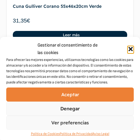
Cuna Gulliver Corano 55x46x20cm Verde
31,35
€
Leer más
Gestionar el consentimiento de
las cookies
Para ofrecer las mejores experiencias, utilizamos tecnologías como las cookies para
almacenar y/o acceder a la información del dispositivo. El consentimiento de estas
tecnologías nos permitirá procesar datos como el comportamiento de navegación o
las identificaciones únicas en este sitio. No consentir o retirar el consentimiento,
Cuna Izaro Estampado Azul 63x51x21cm
puede afectar negativamente a ciertas características y funciones.
32,10
€
Aceptar
Leer más
Denegar
Ver preferencias
Política de Cookies
Política de Privacidad
Aviso Legal