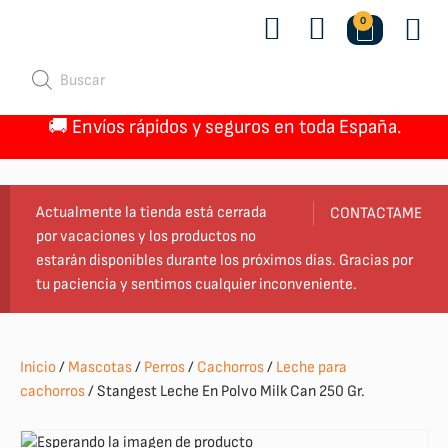
0
Quiénes 
🚚 Envíos rápidos y seguros en toda España.
Actualmente la tienda está cerrada
CONTACTAME
por vacaciones y los productos no
estarán disponibles durante los próximos días. Gracias por
tu paciencia y sentimos cualquier inconveniente.
Inicio
/
Mascotas
/
Perros
/
Cachorros
/
Leche para
cachorros
/ Stangest Leche En Polvo Milk Can 250 Gr.