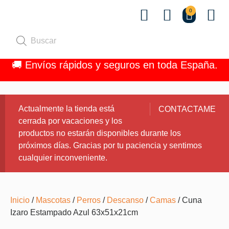
0
Quiénes 
🚚 Envíos rápidos y seguros en toda España.
Actualmente la tienda está
CONTACTAME
cerrada por vacaciones y los
productos no estarán disponibles durante los
próximos días. Gracias por tu paciencia y sentimos
cualquier inconveniente.
Inicio
/
Mascotas
/
Perros
/
Descanso
/
Camas
/ Cuna
Izaro Estampado Azul 63x51x21cm