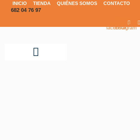
INICIO
TIENDA
QUIÉNES SOMOS
CONTACTO
682 04 76 97
Icon-
Icon-
icono-
icono-
facebook
instagram