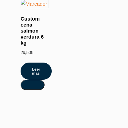
Custom
cena
salmon
verdura 6
kg
29,50
€
Leer
más