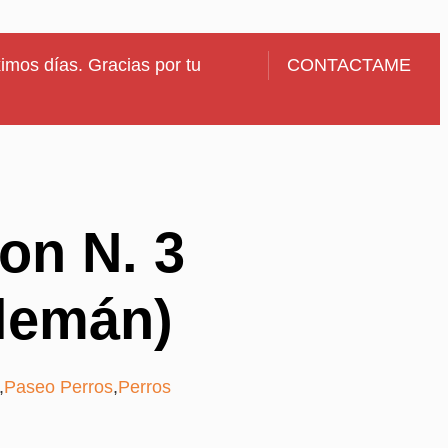
imos días. Gracias por tu
CONTACTAME
on N. 3
alemán)
,
Paseo Perros
,
Perros