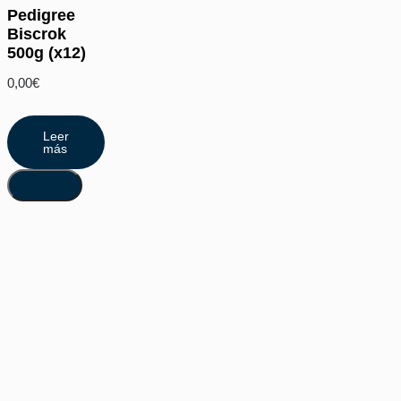
Pedigree
Biscrok
500g (x12)
0,00
€
Leer
más