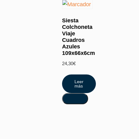
Siesta
Colchoneta
Viaje
Cuadros
Azules
109x66x6cm
24,30
€
Leer
más