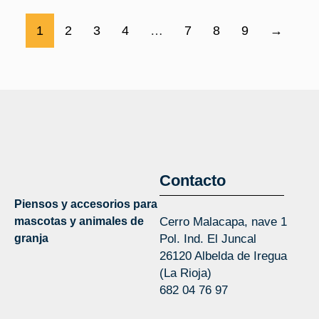
1
2
3
4
…
7
8
9
→
Contacto
Piensos y accesorios para
mascotas y animales de
Cerro Malacapa, nave 1
granja
Pol. Ind. El Juncal
26120 Albelda de Iregua
(La Rioja)
682 04 76 97