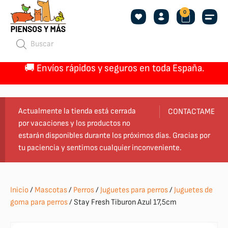
0
🚚 Envíos rápidos y seguros en toda España.
Actualmente la tienda está cerrada
CONTACTAME
por vacaciones y los productos no
estarán disponibles durante los próximos días. Gracias por
tu paciencia y sentimos cualquier inconveniente.
Inicio
/
Mascotas
/
Perros
/
Juguetes para perros
/
Juguetes de
goma para perros
/ Stay Fresh Tiburon Azul 17,5cm