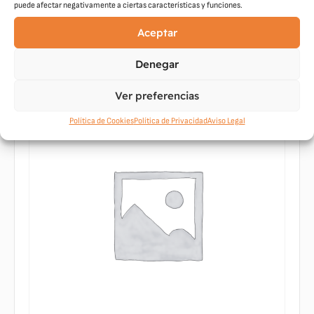
27,15
€
puede afectar negativamente a ciertas características y funciones.
Aceptar
Leer más
Denegar
Ver preferencias
Política de Cookies
Política de Privacidad
Aviso Legal