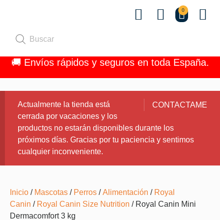
0
Quiénes 
🚚 Envíos rápidos y seguros en toda España.
Actualmente la tienda está
CONTACTAME
cerrada por vacaciones y los
productos no estarán disponibles durante los
próximos días. Gracias por tu paciencia y sentimos
cualquier inconveniente.
Inicio
/
Mascotas
/
Perros
/
Alimentación
/
Royal
Canin
/
Royal Canin Size Nutrition
/ Royal Canin Mini
Dermacomfort 3 kg