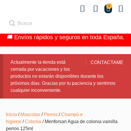
0
Quiénes 
🚚 Envíos rápidos y seguros en toda España.
Actualmente la tienda está
CONTACTAME
cerrada por vacaciones y los
productos no estarán disponibles durante los
próximos días. Gracias por tu paciencia y sentimos
cualquier inconveniente.
Inicio
/
Mascotas
/
Perros
/
Champú e
higiene
/
Colonia
/ Menforsan Agua de colonia vainilla
perros 125ml