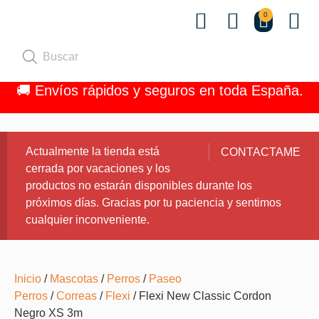
0
Quiénes 
🚚 Envíos rápidos y seguros en toda España.
Actualmente la tienda está
CONTACTAME
cerrada por vacaciones y los
productos no estarán disponibles durante los
próximos días. Gracias por tu paciencia y sentimos
cualquier inconveniente.
Inicio
/
Mascotas
/
Perros
/
Paseo
Perros
/
Correas
/
Flexi
/ Flexi New Classic Cordon
Negro XS 3m