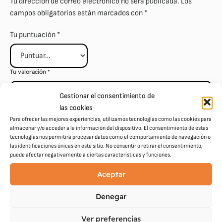
Tu dirección de correo electrónico no será publicada.
Los
campos obligatorios están marcados con
*
Tu puntuación
*
Tu valoración
*
Gestionar el consentimiento de
las cookies
Para ofrecer las mejores experiencias, utilizamos tecnologías como las cookies para
almacenar y/o acceder a la información del dispositivo. El consentimiento de estas
tecnologías nos permitirá procesar datos como el comportamiento de navegación o
Nombre
*
Correo electrónico
*
las identificaciones únicas en este sitio. No consentir o retirar el consentimiento,
puede afectar negativamente a ciertas características y funciones.
Aceptar
Denegar
Ver preferencias