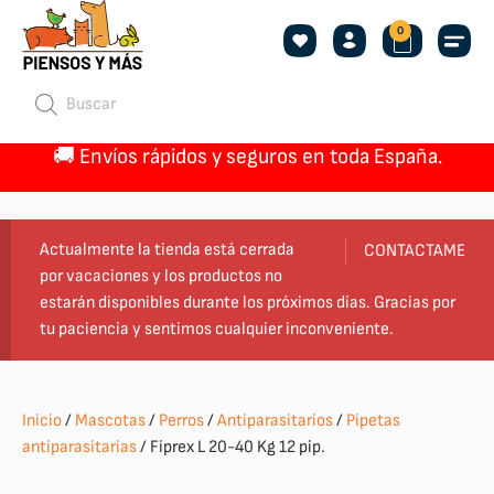
0
🚚 Envíos rápidos y seguros en toda España.
Actualmente la tienda está cerrada
CONTACTAME
por vacaciones y los productos no
estarán disponibles durante los próximos días. Gracias por
tu paciencia y sentimos cualquier inconveniente.
Inicio
/
Mascotas
/
Perros
/
Antiparasitarios
/
Pipetas
antiparasitarias
/ Fiprex L 20-40 Kg 12 pip.