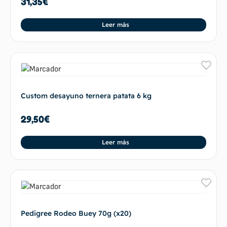
31,35
€
Leer más
Custom desayuno ternera patata 6 kg
29,50
€
Leer más
Pedigree Rodeo Buey 70g (x20)