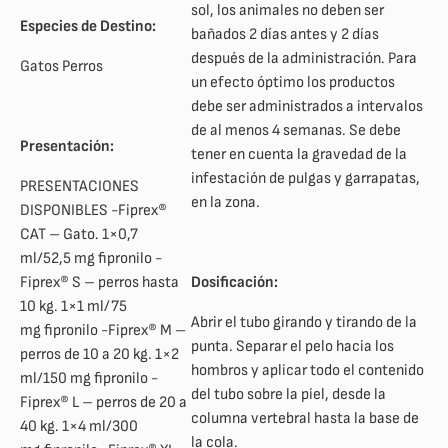
sol, los animales no deben ser
Especies de Destino:
bañados 2 días antes y 2 días
después de la administración. Para
Gatos Perros
un efecto óptimo los productos
debe ser administrados a intervalos
de al menos 4 semanas. Se debe
Presentación:
tener en cuenta la gravedad de la
infestación de pulgas y garrapatas,
PRESENTACIONES
en la zona.
DISPONIBLES -Fiprex®
CAT – Gato. 1×0,7
ml/52,5 mg fipronilo -
Fiprex® S – perros hasta
Dosificación:
10 kg. 1×1 ml/75
Abrir el tubo girando y tirando de la
mg fipronilo -Fiprex® M –
punta. Separar el pelo hacia los
perros de 10 a 20 kg. 1×2
hombros y aplicar todo el contenido
ml/150 mg fipronilo -
del tubo sobre la piel, desde la
Fiprex® L – perros de 20 a
columna vertebral hasta la base de
40 kg. 1×4 ml/300
la cola.