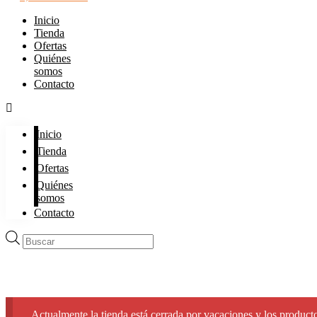
Inicio
Tienda
Ofertas
Quiénes
somos
Contacto
Inicio
Tienda
Ofertas
Quiénes
somos
Contacto
Búsqueda
de
productos
Actualmente la tienda está cerrada por vacaciones y los producto