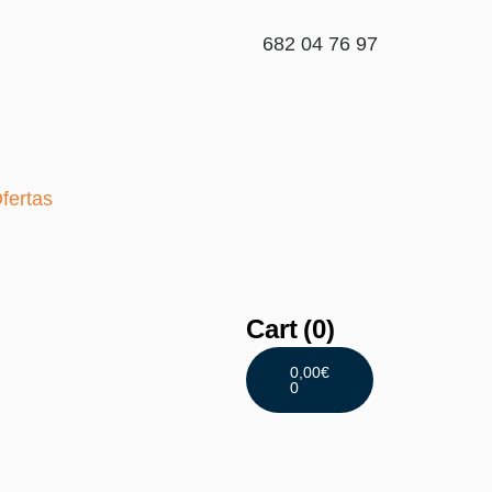
682 04 76 97
fertas
Cart
(0)
0,00
€
0