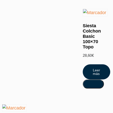
Siesta
Colchon
Basic
100×70
Topo
28,60
€
Leer
más