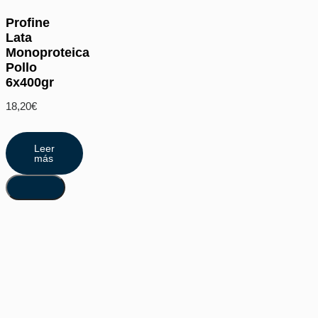
Profine
Lata
Monoproteica
Pollo
6x400gr
18,20
€
Leer
más