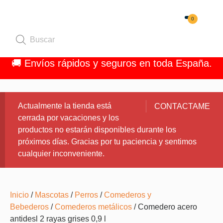
0
Quiénes 
🚚 Envíos rápidos y seguros en toda España.
Actualmente la tienda está
CONTACTAME
cerrada por vacaciones y los
productos no estarán disponibles durante los
próximos días. Gracias por tu paciencia y sentimos
cualquier inconveniente.
Inicio
/
Mascotas
/
Perros
/
Comederos y
Bebederos
/
Comederos metálicos
/ Comedero acero
antidesl 2 rayas grises 0,9 l