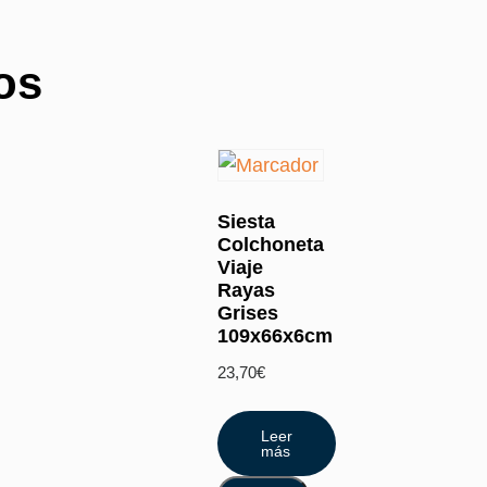
os
Siesta
Colchoneta
Viaje
Rayas
Grises
109x66x6cm
23,70
€
Leer
más