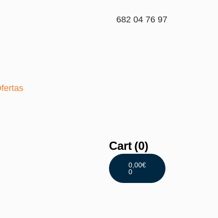
682 04 76 97
fertas
Cart
(0)
0,00
€
0