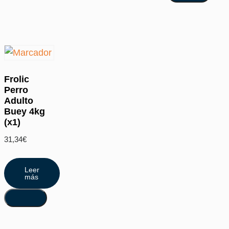
Frolic
Perro
Adulto
Buey 4kg
(x1)
31,34
€
Leer
más