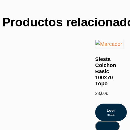
Productos relacionad
Siesta
Colchon
Basic
100×70
Topo
28,60
€
Leer
más