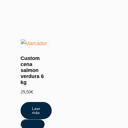
Custom
cena
salmon
verdura 6
kg
29,50
€
Leer
más