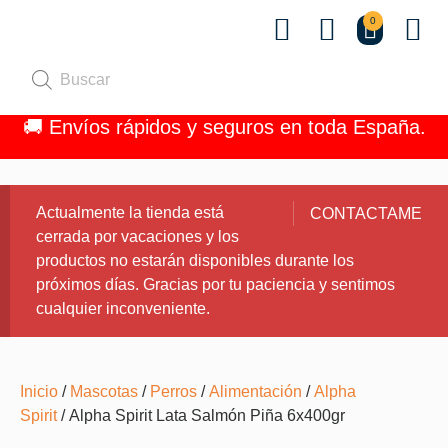
0
Quiénes 
🚚 Envíos rápidos y seguros en toda España.
Actualmente la tienda está
CONTACTAME
cerrada por vacaciones y los
productos no estarán disponibles durante los
próximos días. Gracias por tu paciencia y sentimos
cualquier inconveniente.
Inicio
/
Mascotas
/
Perros
/
Alimentación
/
Alpha
Spirit
/ Alpha Spirit Lata Salmón Piña 6x400gr