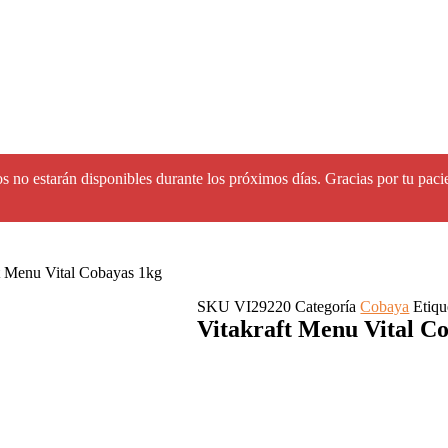
🚚 Envíos rápidos y seguros en toda España.
s no estarán disponibles durante los próximos días. Gracias por tu paci
ft Menu Vital Cobayas 1kg
SKU
VI29220
Categoría
Cobaya
Etiqu
Vitakraft Menu Vital C