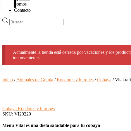
somos
Contacto
Búsqueda
de
productos
Actualmente la tienda está cerrada por vacaciones y los producto
inconveniente.
Inicio
/
Animales de Granja
/
Roedores y hurones
/
Cobaya
/ Vitakra
Cobaya
,
Roedores y hurones
SKU: VI29220
Menú Vital es una dieta saludable para tu cobaya