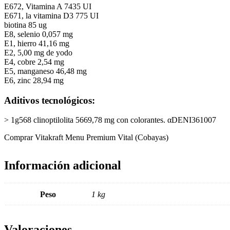
E672, Vitamina A 7435 UI
E671, la vitamina D3 775 UI
biotina 85 ug
E8, selenio 0,057 mg
E1, hierro 41,16 mg
E2, 5,00 mg de yodo
E4, cobre 2,54 mg
E5, manganeso 46,48 mg
E6, zinc 28,94 mg
Aditivos tecnológicos:
> 1g568 clinoptilolita 5669,78 mg con colorantes. αDENI361007
Comprar Vitakraft Menu Premium Vital (Cobayas)
Información adicional
Peso
1 kg
Valoraciones