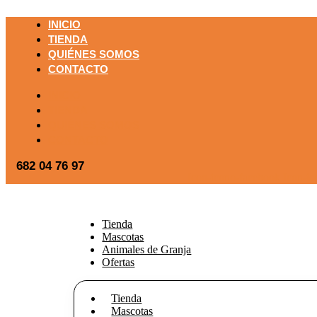
INICIO
TIENDA
QUIÉNES SOMOS
CONTACTO
INICIO
TIENDA
QUIÉNES SOMOS
CONTACTO
682 04 76 97
Icon-icono-facebook
Icon-ic
Tienda
Mascotas
Animales de Granja
Ofertas
Tienda
Mascotas