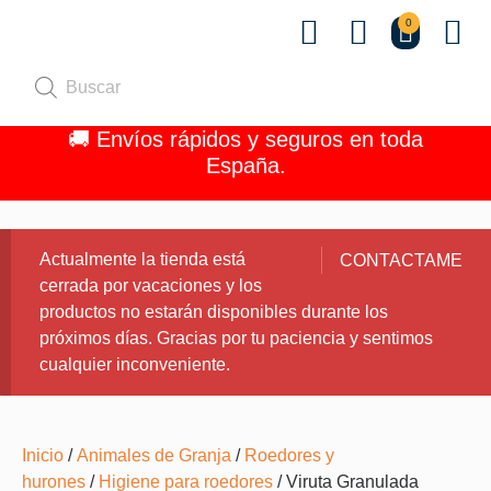
0
Quiénes 
🚚 Envíos rápidos y seguros en toda
España.
Actualmente la tienda está
CONTACTAME
cerrada por vacaciones y los
productos no estarán disponibles durante los
próximos días. Gracias por tu paciencia y sentimos
cualquier inconveniente.
Inicio
/
Animales de Granja
/
Roedores y
hurones
/
Higiene para roedores
/ Viruta Granulada