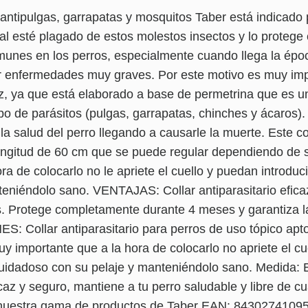
r antipulgas, garrapatas y mosquitos Taber está indicado 
imal esté plagado de estos molestos insectos y lo proteg
unes en los perros, especialmente cuando llega la época
 enfermedades muy graves. Por este motivo es muy impor
az, ya que está elaborado a base de permetrina que es un
ipo de parásitos (pulgas, garrapatas, chinches y ácaros
a salud del perro llegando a causarle la muerte. Este co
 longitud de 60 cm que se puede regular dependiendo de
a de colocarlo no le apriete el cuello y puedan introduci
eniéndolo sano. VENTAJAS: Collar antiparasitario eficaz 
s. Protege completamente durante 4 meses y garantiza l
Collar antiparasitario para perros de uso tópico apto 
importante que a la hora de colocarlo no apriete el cue
 cuidadoso con su pelaje y manteniéndolo sano. Medida: E
icaz y seguro, mantiene a tu perro saludable y libre de c
a nuestra gama de productos de Taber EAN: 84302741