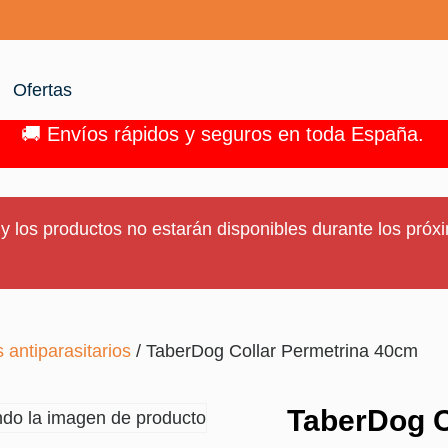
Ofertas
🚚 Envíos rápidos y seguros en toda España.
y los productos no estarán disponibles durante los próxi
 antiparasitarios
/ TaberDog Collar Permetrina 40cm
TaberDog C