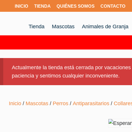
INICIO
TIENDA
QUIÉNES SOMOS
CONTACTO
Tienda
Mascotas
Animales de Granja
Actualmente la tienda está cerrada por vacaciones 
paciencia y sentimos cualquier inconveniente.
Inicio
/
Mascotas
/
Perros
/
Antiparasitarios
/
Collares