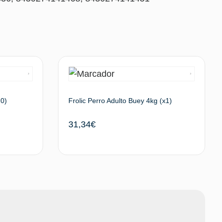
0)
Frolic Perro Adulto Buey 4kg (x1)
31,34
€
Leer más
Leer más