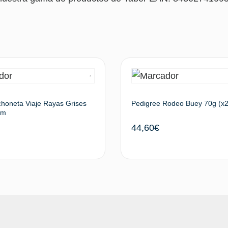
choneta Viaje Rayas Grises
Pedigree Rodeo Buey 70g (x2
cm
44,60
€
Leer más