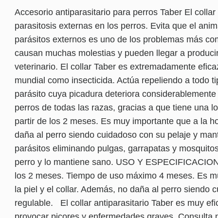
Accesorio antiparasitario para perros Taber El colla
parasitosis externas en los perros. Evita que el an
parásitos externos es uno de los problemas más com
causan muchas molestias y pueden llegar a producir
veterinario. El collar Taber es extremadamente efic
mundial como insecticida. Actúa repeliendo a todo t
parásito cuya picadura deteriora considerablemente l
perros de todas las razas, gracias a que tiene una
partir de los 2 meses. Es muy importante que a la hor
daña al perro siendo cuidadoso con su pelaje y mant
parásitos eliminando pulgas, garrapatas y mosquito
perro y lo mantiene sano. USO Y ESPECIFICACIONES: 
los 2 meses. Tiempo de uso máximo 4 meses. Es muy 
la piel y el collar. Además, no daña al perro siendo
regulable. El collar antiparasitario Taber es muy ef
provocar picores y enfermedades graves. Consult