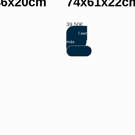
46x20cm
74x61x22c
39,50
€
Leer
más