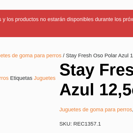
 y los productos no estarán disponibles durante los próx
etes de goma para perros
/ Stay Fresh Oso Polar Azul 
Stay Fre
rros
Etiquetas
Juguetes
Azul 12,
Juguetes de goma para perros
SKU: REC1357.1