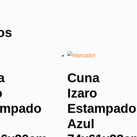
os
a
Cuna
o
Izaro
ampado
Estampado
Azul