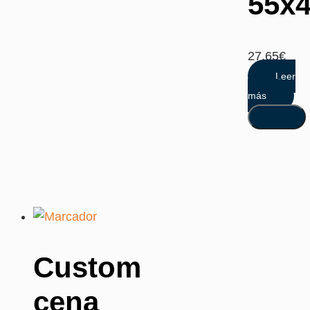
55x
27,65
€
Leer
más
Custom
cena