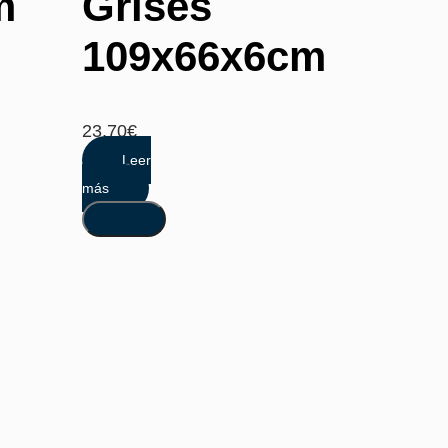
m
Grises
109x66x6cm
23,70
€
Leer
más