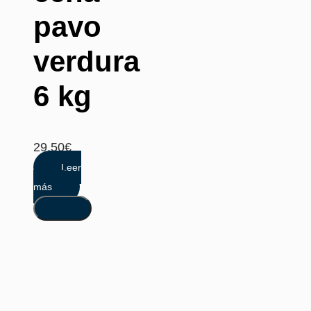
pavo
verdura
6 kg
29,50
€
Leer
más