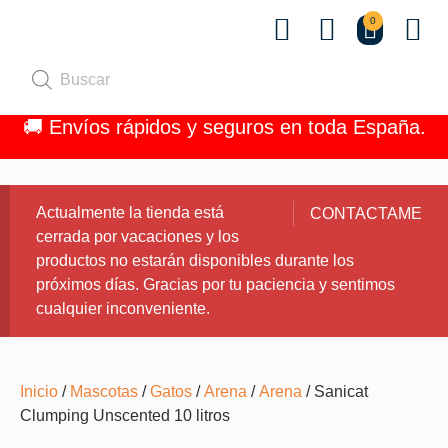
0
Quiénes 
🚚 Envíos rápidos y seguros en toda España.
Actualmente la tienda está
CONTACTAME
cerrada por vacaciones y los
productos no estarán disponibles durante los
próximos días. Gracias por tu paciencia y sentimos
cualquier inconveniente.
Inicio
/
Mascotas
/
Gatos
/
Arena
/
Arena
/ Sanicat
Clumping Unscented 10 litros