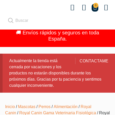
0
Quiénes 
🚚 Envíos rápidos y seguros en toda
España.
Actualmente la tienda está
CONTACTAME
cerrada por vacaciones y los
productos no estarán disponibles durante los
próximos días. Gracias por tu paciencia y sentimos
cualquier inconveniente.
Inicio
/
Mascotas
/
Perros
/
Alimentación
/
Royal
Canin
/
Royal Canin Gama Veterinaria Fisiológica
/ Royal