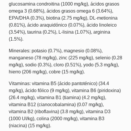
glucosamina condroitina (1000 mg/kg), ácidos grasos
omega 3 (0.68%), ácidos grasos omega 6 (3.64%),
EPA/DHA (0.3%), biotina (2.75 mg/kg), DL-metionina
(0.81%), ácido araquidónico (0.07%), ácido linoleico
(3.54%), taurina (0.2%), L-lisina (1.07%), arginina
(1.5%).
Minerales: potasio (0.7%), magnesio (0.08%),
manganeso (78 mg/kg), zinc (225 mg/kg), selenio (0.28
mg/kg), sodio (0.3%), cloro (0.51%), yodo (5.3 mg/kg),
hierro (206 mg/kg), cobre (15 mg/kg).
Vitaminas: vitamina B5 (ácido pantoténico) (34.4
mg/kg), ácido fólico (9 mg/kg), vitamina B6 (piridoxina)
(26.4 mg/kg), vitamina B1 (tiamina) (4.2 mg/kg),
vitamina B12 (cianocobalamina) (0.07 mg/kg),
vitamina B2 (riboflavina) (3.8 mg/kg), vitamina D3
(1000 UI/kg), colina (2000 mg/kg), vitamina B3
(niacina) (15 mg/kg).