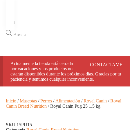
Inicio
Tienda
Ofertas
Quiénes
somos
Contacto
Búsqueda
de
productos
🚚 Envíos rápidos y seguros en toda España.
Actualmente la tienda está cerrada
CONTACTAME
por vacaciones y los productos no
estarán disponibles durante los próximos días. Gracias por tu
paciencia y sentimos cualquier inconveniente.
Inicio
/
Mascotas
/
Perros
/
Alimentación
/
Royal Canin
/
Royal
Canin Breed Nutrition
/ Royal Canin Pug 25 1,5 kg
SKU
15PU15
Categoría
Royal Canin Breed Nutrition