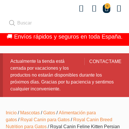
0
Quiénes 
🚚 Envíos rápidos y seguros en toda España.
Actualmente la tienda está
CONTACTAME
cerrada por vacaciones y los
productos no estarán disponibles durante los
próximos días. Gracias por tu paciencia y sentimos
cualquier inconveniente.
Inicio
/
Mascotas
/
Gatos
/
Alimentación para
gatos
/
Royal Canin para Gatos
/
Royal Canin Breed
Nutrition para Gatos
/ Royal Canin Feline Kitten Persian