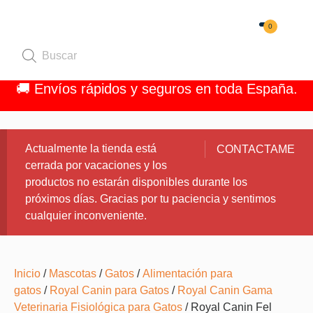
0
Quiénes 
🚚 Envíos rápidos y seguros en toda España.
Actualmente la tienda está
CONTACTAME
cerrada por vacaciones y los
productos no estarán disponibles durante los
próximos días. Gracias por tu paciencia y sentimos
cualquier inconveniente.
Inicio
/
Mascotas
/
Gatos
/
Alimentación para
gatos
/
Royal Canin para Gatos
/
Royal Canin Gama
Veterinaria Fisiológica para Gatos
/ Royal Canin Fel