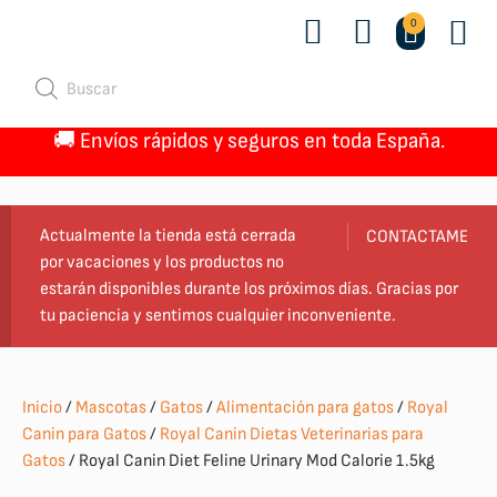
0
Quiénes 
🚚 Envíos rápidos y seguros en toda España.
Actualmente la tienda está cerrada
CONTACTAME
por vacaciones y los productos no
estarán disponibles durante los próximos días. Gracias por
tu paciencia y sentimos cualquier inconveniente.
Inicio
/
Mascotas
/
Gatos
/
Alimentación para gatos
/
Royal
Canin para Gatos
/
Royal Canin Dietas Veterinarias para
Gatos
/ Royal Canin Diet Feline Urinary Mod Calorie 1.5kg