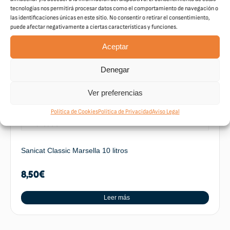
tecnologías nos permitirá procesar datos como el comportamiento de navegación o
las identificaciones únicas en este sitio. No consentir o retirar el consentimiento,
puede afectar negativamente a ciertas características y funciones.
Acana Homestead Cat 1,8kg
Aceptar
20,35
€
Denegar
Leer más
Ver preferencias
Política de Cookies
Política de Privacidad
Aviso Legal
Sanicat Classic Marsella 10 litros
8,50
€
Leer más