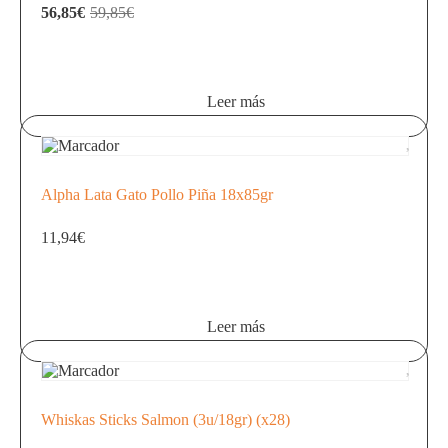
El
El
56,85
€
59,85
€
precio
precio
original
actual
era:
es:
59,85€.
56,85€.
Leer más
Alpha Lata Gato Pollo Piña 18x85gr
11,94
€
Leer más
Whiskas Sticks Salmon (3u/18gr) (x28)