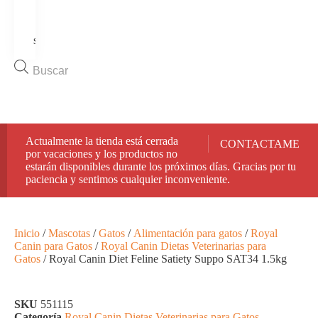
Tienda
Ofertas
Quiénes
somos
Contacto
Búsqueda
de
productos
🚚 Envíos rápidos y seguros en toda España.
Actualmente la tienda está cerrada
CONTACTAME
por vacaciones y los productos no
estarán disponibles durante los próximos días. Gracias por tu
paciencia y sentimos cualquier inconveniente.
Inicio
/
Mascotas
/
Gatos
/
Alimentación para gatos
/
Royal
Canin para Gatos
/
Royal Canin Dietas Veterinarias para
Gatos
/ Royal Canin Diet Feline Satiety Suppo SAT34 1.5kg
SKU
551115
Categoría
Royal Canin Dietas Veterinarias para Gatos