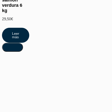
verdura 6
kg
29,50
€
Leer
más