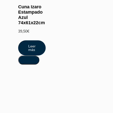
Cuna Izaro
Estampado
Azul
74x61x22cm
39,50
€
Leer
más