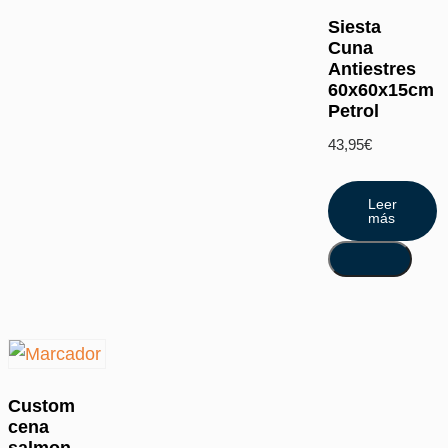
Siesta
Cuna
Antiestres
60x60x15cm
Petrol
43,95
€
Leer
más
Custom
cena
salmon