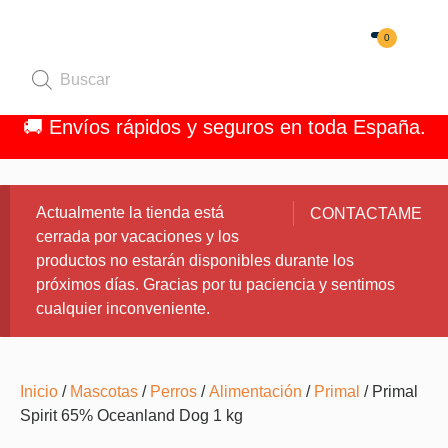
0
Quiénes 
🚚 Envíos rápidos y seguros en toda España.
Actualmente la tienda está
CONTACTAME
cerrada por vacaciones y los
productos no estarán disponibles durante los
próximos días. Gracias por tu paciencia y sentimos
cualquier inconveniente.
Inicio
/
Mascotas
/
Perros
/
Alimentación
/
Primal
/ Primal
Spirit 65% Oceanland Dog 1 kg