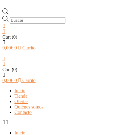
Búsqueda
de
productos
Cart
(0)
0,00
€
0
Carrito
Cart
(0)
0,00
€
0
Carrito
Inicio
Tienda
Ofertas
Quiénes somos
Contacto
Inicio