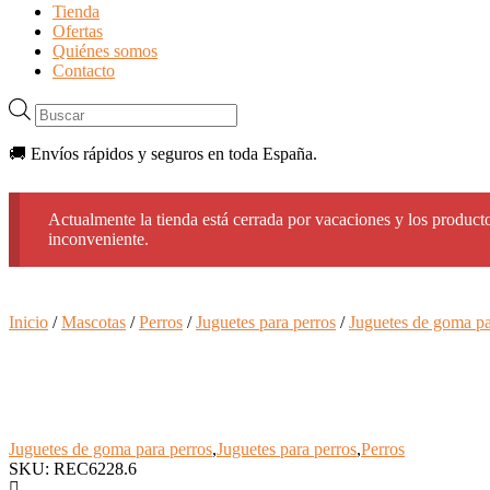
Tienda
Ofertas
Quiénes somos
Contacto
Búsqueda
de
productos
🚚 Envíos rápidos y seguros en toda España.
Actualmente la tienda está cerrada por vacaciones y los producto
inconveniente.
Inicio
/
Mascotas
/
Perros
/
Juguetes para perros
/
Juguetes de goma pa
Juguetes de goma para perros
,
Juguetes para perros
,
Perros
SKU: REC6228.6