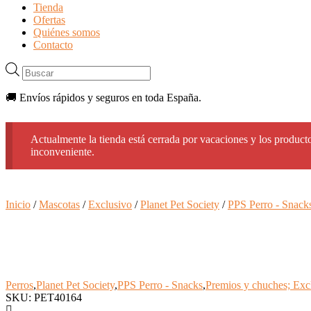
Tienda
Ofertas
Quiénes somos
Contacto
Búsqueda
de
productos
🚚 Envíos rápidos y seguros en toda España.
Actualmente la tienda está cerrada por vacaciones y los producto
inconveniente.
Inicio
/
Mascotas
/
Exclusivo
/
Planet Pet Society
/
PPS Perro - Snack
Perros
,
Planet Pet Society
,
PPS Perro - Snacks
,
Premios y chuches; Exc
SKU: PET40164