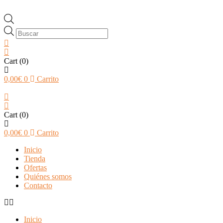
Búsqueda
de
productos
Cart
(0)
0,00
€
0
Carrito
Cart
(0)
0,00
€
0
Carrito
Inicio
Tienda
Ofertas
Quiénes somos
Contacto
Inicio