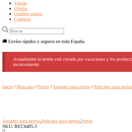
Tienda
Ofertas
Quiénes somos
Contacto
Búsqueda
de
productos
🚚 Envíos rápidos y seguros en toda España.
Actualmente la tienda está cerrada por vacaciones y los producto
inconveniente.
Inicio
/
Mascotas
/
Perros
/
Juguetes para perros
/
Peluches para perro
Juguetes para perros
,
Peluches para perros
,
Perros
SKU: REC6405.3