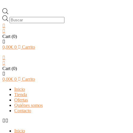
Búsqueda
de
productos
Cart
(0)
0,00
€
0
Carrito
Cart
(0)
0,00
€
0
Carrito
Inicio
Tienda
Ofertas
Quiénes somos
Contacto
Inicio