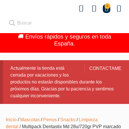
0
Quiénes 
🚚 Envíos rápidos y seguros en toda
España.
Actualmente la tienda está
CONTACTAME
cerrada por vacaciones y los
productos no estarán disponibles durante los
próximos días. Gracias por tu paciencia y sentimos
cualquier inconveniente.
Inicio
/
Mascotas
/
Perros
/
Snacks
/
Limpieza
dental
/ Multipack Dentastix Md 28u/720gr PVP marcado