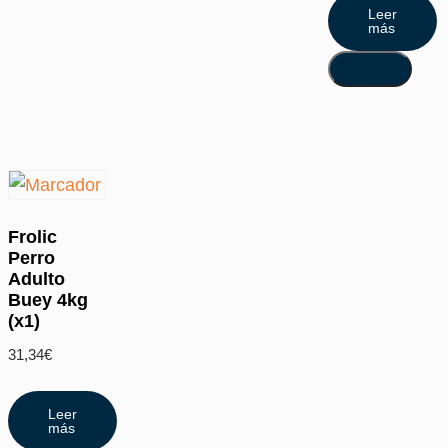
Leer
más
Frolic
Perro
Adulto
Buey 4kg
(x1)
31,34
€
Leer
más