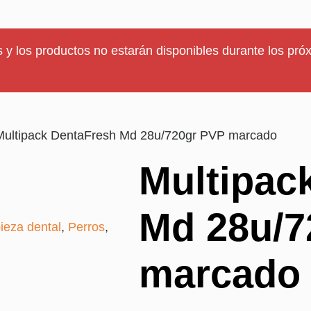
 y los productos no estarán disponibles durante los próx
Multipack DentaFresh Md 28u/720gr PVP marcado
Multipac
Md 28u/7
ieza dental
,
Perros
,
marcado