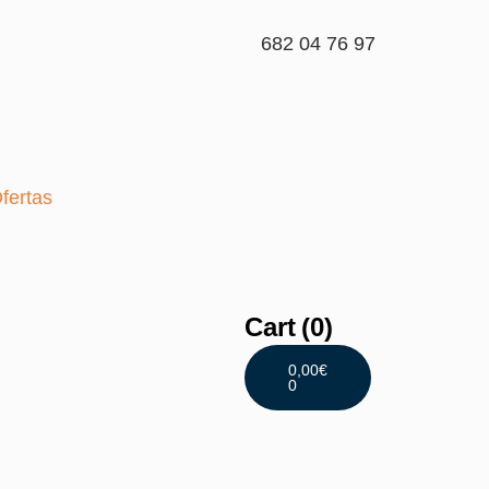
682 04 76 97
fertas
Cart
(0)
0,00
€
0