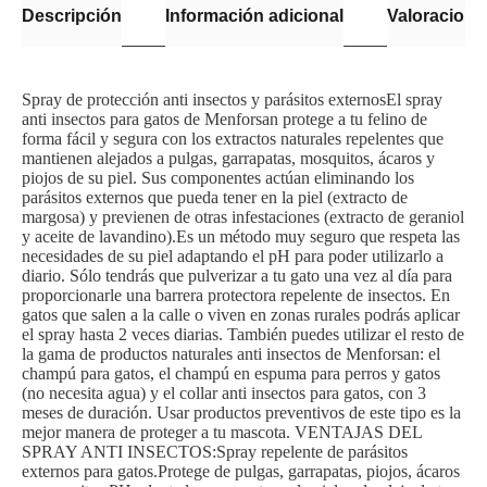
Descripción
Información adicional
Valoraciones
Spray de protección anti insectos y parásitos externosEl spray
anti insectos para gatos de Menforsan protege a tu felino de
forma fácil y segura con los extractos naturales repelentes que
mantienen alejados a pulgas, garrapatas, mosquitos, ácaros y
piojos de su piel. Sus componentes actúan eliminando los
parásitos externos que pueda tener en la piel (extracto de
margosa) y previenen de otras infestaciones (extracto de geraniol
y aceite de lavandino).Es un método muy seguro que respeta las
necesidades de su piel adaptando el pH para poder utilizarlo a
diario. Sólo tendrás que pulverizar a tu gato una vez al día para
proporcionarle una barrera protectora repelente de insectos. En
gatos que salen a la calle o viven en zonas rurales podrás aplicar
el spray hasta 2 veces diarias. También puedes utilizar el resto de
la gama de productos naturales anti insectos de Menforsan: el
champú para gatos, el champú en espuma para perros y gatos
(no necesita agua) y el collar anti insectos para gatos, con 3
meses de duración. Usar productos preventivos de este tipo es la
mejor manera de proteger a tu mascota. VENTAJAS DEL
SPRAY ANTI INSECTOS:Spray repelente de parásitos
externos para gatos.Protege de pulgas, garrapatas, piojos, ácaros