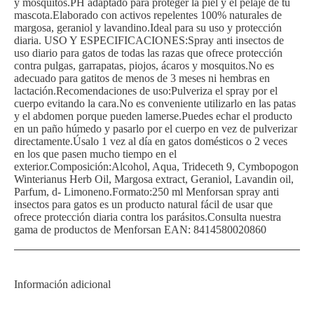
y mosquitos.PH adaptado para proteger la piel y el pelaje de tu
mascota.Elaborado con activos repelentes 100% naturales de
margosa, geraniol y lavandino.Ideal para su uso y protección
diaria. USO Y ESPECIFICACIONES:Spray anti insectos de
uso diario para gatos de todas las razas que ofrece protección
contra pulgas, garrapatas, piojos, ácaros y mosquitos.No es
adecuado para gatitos de menos de 3 meses ni hembras en
lactación.Recomendaciones de uso:Pulveriza el spray por el
cuerpo evitando la cara.No es conveniente utilizarlo en las patas
y el abdomen porque pueden lamerse.Puedes echar el producto
en un paño húmedo y pasarlo por el cuerpo en vez de pulverizar
directamente.Úsalo 1 vez al día en gatos domésticos o 2 veces
en los que pasen mucho tiempo en el
exterior.Composición:Alcohol, Aqua, Trideceth 9, Cymbopogon
Winterianus Herb Oil, Margosa extract, Geraniol, Lavandin oil,
Parfum, d- Limoneno.Formato:250 ml Menforsan spray anti
insectos para gatos es un producto natural fácil de usar que
ofrece protección diaria contra los parásitos.Consulta nuestra
gama de productos de Menforsan EAN: 8414580020860
Información adicional