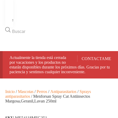
Inicio
Tienda
Ofertas
Quiénes
somos
Contacto
Búsqueda
de
productos
🚚 Envíos rápidos y seguros en toda España.
Actualmente la tienda está cerrada
CONTACTAME
por vacaciones y los productos no
estarán disponibles durante los próximos días. Gracias por tu
paciencia y sentimos cualquier inconveniente.
Inicio
/
Mascotas
/
Perros
/
Antiparasitarios
/
Sprays
antiparasitarios
/ Menforsan Spray Cat Antiinsectos
Margosa,Geranil,Lavan 250ml
SKU
ME54118MFG351