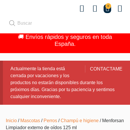
0
Quiénes 
🚚 Envíos rápidos y seguros en toda
España.
Actualmente la tienda está
CONTACTAME
cerrada por vacaciones y los
productos no estarán disponibles durante los
próximos días. Gracias por tu paciencia y sentimos
cualquier inconveniente.
Inicio
/
Mascotas
/
Perros
/
Champú e higiene
/ Menforsan
Limpiador externo de oídos 125 ml