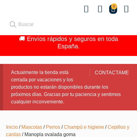
0
Quiénes 
🚚 Envíos rápidos y seguros en toda
España.
Actualmente la tienda está
CONTACTAME
cerrada por vacaciones y los
productos no estarán disponibles durante los
próximos días. Gracias por tu paciencia y sentimos
cualquier inconveniente.
Inicio
/
Mascotas
/
Perros
/
Champú e higiene
/
Cepillos y
cardas
/ Manopla ovalada goma