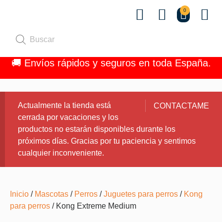
0
Quiénes 
🚚 Envíos rápidos y seguros en toda España.
Actualmente la tienda está
CONTACTAME
cerrada por vacaciones y los
productos no estarán disponibles durante los
próximos días. Gracias por tu paciencia y sentimos
cualquier inconveniente.
Inicio
/
Mascotas
/
Perros
/
Juguetes para perros
/
Kong
para perros
/ Kong Extreme Medium