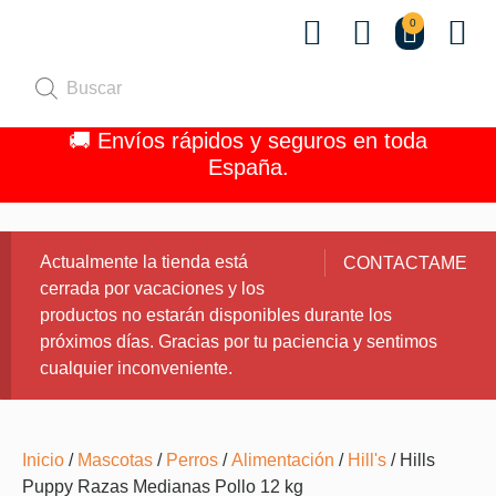
0
Quiénes 
🚚 Envíos rápidos y seguros en toda
España.
Actualmente la tienda está
CONTACTAME
cerrada por vacaciones y los
productos no estarán disponibles durante los
próximos días. Gracias por tu paciencia y sentimos
cualquier inconveniente.
Inicio
/
Mascotas
/
Perros
/
Alimentación
/
Hill's
/ Hills
Puppy Razas Medianas Pollo 12 kg