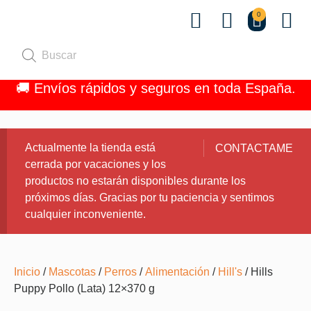
0
Quiénes 
🚚 Envíos rápidos y seguros en toda España.
Actualmente la tienda está
CONTACTAME
cerrada por vacaciones y los
productos no estarán disponibles durante los
próximos días. Gracias por tu paciencia y sentimos
cualquier inconveniente.
Inicio
/
Mascotas
/
Perros
/
Alimentación
/
Hill's
/ Hills
Puppy Pollo (Lata) 12×370 g