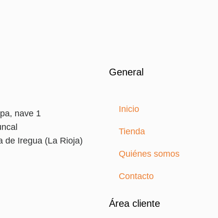
General
Inicio
pa, nave 1
uncal
Tienda
 de Iregua (La Rioja)
Quiénes somos
7
Contacto
Área cliente