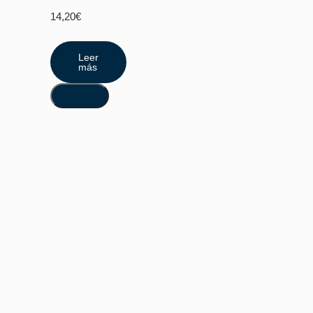
14,20
€
Leer
más