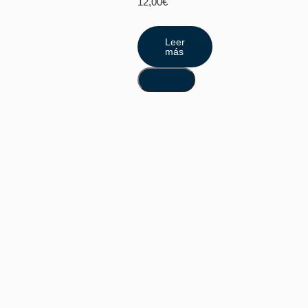
12,00
€
Leer
más