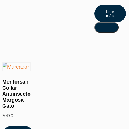
Leer
más
Menforsan
Collar
Antiinsecto
Margosa
Gato
9,47
€