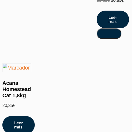
59,85
€
56,85
€
Leer
más
Acana
Homestead
Cat 1,8kg
20,35
€
Leer
más