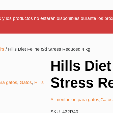
 y los productos no estarán disponibles durante los próx
l's
/ Hills Diet Feline c/d Stress Reduced 4 kg
Hills Diet
Stress R
ara gatos
,
Gatos
,
Hill's
Alimentación para gatos
,
Gatos
SKU: 432R40