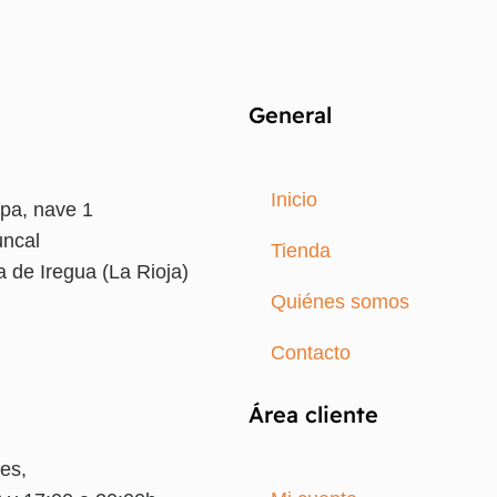
General
Inicio
pa, nave 1
uncal
Tienda
 de Iregua (La Rioja)
Quiénes somos
7
Contacto
Área cliente
es,