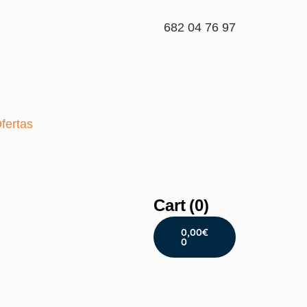
682 04 76 97
fertas
Cart
(0)
0,00
€
0