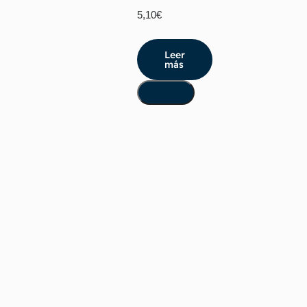
5,10
€
Leer
más