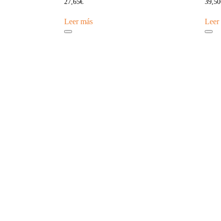
27,65
€
39,50
Leer más
Leer