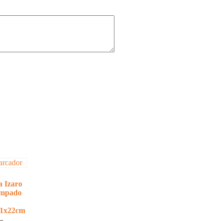
 Izaro
ampado
61x22cm