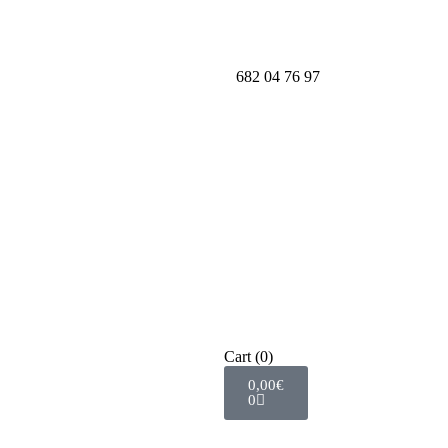
682 04 76 97
Cart
(0)
0,00
€
0