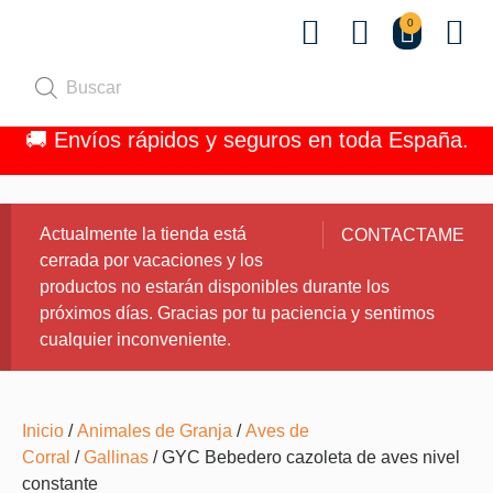
0
Quiénes 
🚚 Envíos rápidos y seguros en toda España.
Actualmente la tienda está
CONTACTAME
cerrada por vacaciones y los
productos no estarán disponibles durante los
próximos días. Gracias por tu paciencia y sentimos
cualquier inconveniente.
Inicio
/
Animales de Granja
/
Aves de
Corral
/
Gallinas
/ GYC Bebedero cazoleta de aves nivel
constante