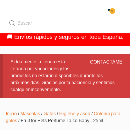
0
Quiénes 
🚚 Envíos rápidos y seguros en toda España.
Actualmente la tienda está
CONTACTAME
cerrada por vacaciones y los
productos no estarán disponibles durante los
próximos días. Gracias por tu paciencia y sentimos
cualquier inconveniente.
Inicio
/
Mascotas
/
Gatos
/
Higiene y aseo
/
Colonia para
gatos
/ Fruit for Pets Perfume Talco Baby 125ml