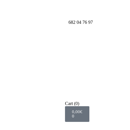
682 04 76 97
Cart
(0)
0,00
€
0