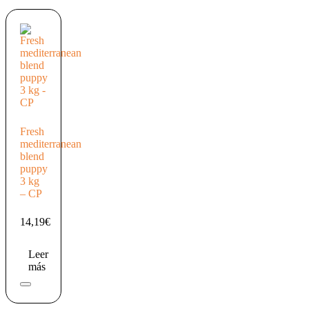
Fresh
mediterranean
blend
puppy
3 kg
– CP
14,19
€
Leer
más