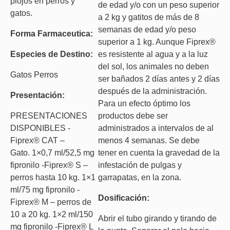
piojos en perros y
de edad y/o con un peso superior
gatos.
a 2 kg y gatitos de más de 8
semanas de edad y/o peso
Forma Farmaceutica:
superior a 1 kg. Aunque Fiprex®
Especies de Destino:
es resistente al agua y a la luz
del sol, los animales no deben
Gatos Perros
ser bañados 2 días antes y 2 días
después de la administración.
Presentación:
Para un efecto óptimo los
PRESENTACIONES
productos debe ser
DISPONIBLES -
administrados a intervalos de al
Fiprex® CAT –
menos 4 semanas. Se debe
Gato. 1×0,7 ml/52,5 mg
tener en cuenta la gravedad de la
fipronilo -Fiprex® S –
infestación de pulgas y
perros hasta 10 kg. 1×1
garrapatas, en la zona.
ml/75 mg fipronilo -
Dosificación:
Fiprex® M – perros de
10 a 20 kg. 1×2 ml/150
Abrir el tubo girando y tirando de
mg fipronilo -Fiprex® L