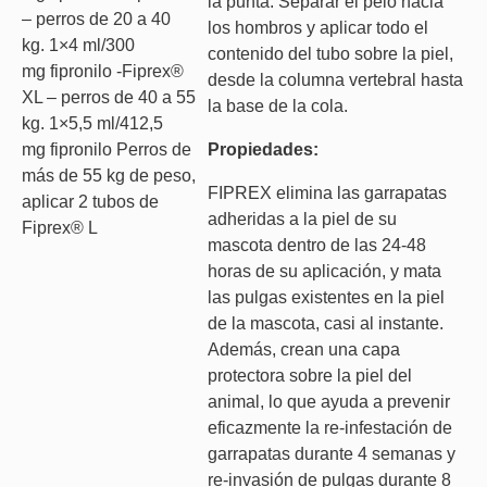
la punta. Separar el pelo hacia
– perros de 20 a 40
los hombros y aplicar todo el
kg. 1×4 ml/300
contenido del tubo sobre la piel,
mg fipronilo -Fiprex®
desde la columna vertebral hasta
XL – perros de 40 a 55
la base de la cola.
kg. 1×5,5 ml/412,5
mg fipronilo Perros de
Propiedades:
más de 55 kg de peso,
FIPREX elimina las garrapatas
aplicar 2 tubos de
adheridas a la piel de su
Fiprex® L
mascota dentro de las 24-48
horas de su aplicación, y mata
las pulgas existentes en la piel
de la mascota, casi al instante.
Además, crean una capa
protectora sobre la piel del
animal, lo que ayuda a prevenir
eficazmente la re-infestación de
garrapatas durante 4 semanas y
re-invasión de pulgas durante 8