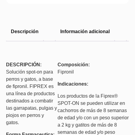
Descripción
Información adicional
V
DESCRIPCIÓN:
Composición:
Solución spot-on para
Fipronil
perros y gatos, a base
Indicaciones:
de fipronil. FIPREX es
una línea de productos
Los productos de la Fiprex®
destinados a combatir
SPOT-ON se pueden utilizar en
las garrapatas, pulgas y
cachorros de más de 8 semanas
piojos en perros y
de edad y/o con un peso superior
gatos.
a 2 kg y gatitos de más de 8
semanas de edad y/o peso
Forma Farmaceutica: