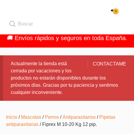
0
Quiénes 
🚚 Envíos rápidos y seguros en toda España.
Actualmente la tienda está
CONTACTAME
cerrada por vacaciones y los
productos no estarán disponibles durante los
próximos días. Gracias por tu paciencia y sentimos
cualquier inconveniente.
Inicio
/
Mascotas
/
Perros
/
Antiparasitarios
/
Pipetas
antiparasitarias
/ Fiprex M 10-20 Kg 12 pip.