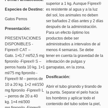
superior a 1 kg. Aunque Fiprex®
Especies de Destino:
es resistente al agua y a la luz
del sol, los animales no deben
Gatos Perros
ser bañados 2 días antes y 2 días
después de la administración.
Presentación:
Para un efecto óptimo los
PRESENTACIONES
productos debe ser
DISPONIBLES -
administrados a intervalos de al
Fiprex® CAT –
menos 4 semanas. Se debe
Gato. 1×0,7 ml/52,5 mg
tener en cuenta la gravedad de la
fipronilo -Fiprex® S –
infestación de pulgas y
perros hasta 10 kg. 1×1
garrapatas, en la zona.
ml/75 mg fipronilo -
Dosificación:
Fiprex® M – perros de
10 a 20 kg. 1×2 ml/150
Abrir el tubo girando y tirando de
mg fipronilo -Fiprex® L
la punta. Separar el pelo hacia
– perros de 20 a 40
los hombros y aplicar todo el
kg. 1×4 ml/300
contenido del tubo sobre la piel,
mg fipronilo -Fiprex®