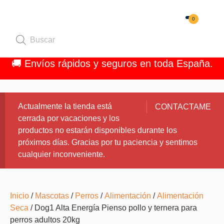
0
Quiénes 
🚚 Envíos rápidos y seguros en toda España.
Actualmente la tienda está
CONTACTAME
cerrada por vacaciones y los
productos no estarán disponibles durante los
próximos días. Gracias por tu paciencia y sentimos
cualquier inconveniente.
Inicio
/
Mascotas
/
Perros
/
Alimentación
/
Alimentación
Seca
/ Dog1 Alta Energía Pienso pollo y ternera para
perros adultos 20kg