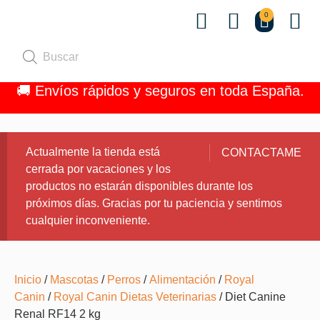
0
Quiénes 
🚚 Envíos rápidos y seguros en toda España.
Actualmente la tienda está
CONTACTAME
cerrada por vacaciones y los
productos no estarán disponibles durante los
próximos días. Gracias por tu paciencia y sentimos
cualquier inconveniente.
Inicio
/
Mascotas
/
Perros
/
Alimentación
/
Royal
Canin
/
Royal Canin Dietas Veterinarias
/ Diet Canine
Renal RF14 2 kg