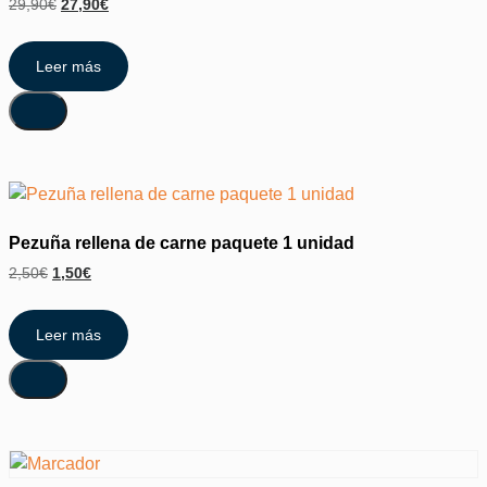
29,90
€
27,90
€
Leer más
Pezuña rellena de carne paquete 1 unidad
2,50
€
1,50
€
Leer más